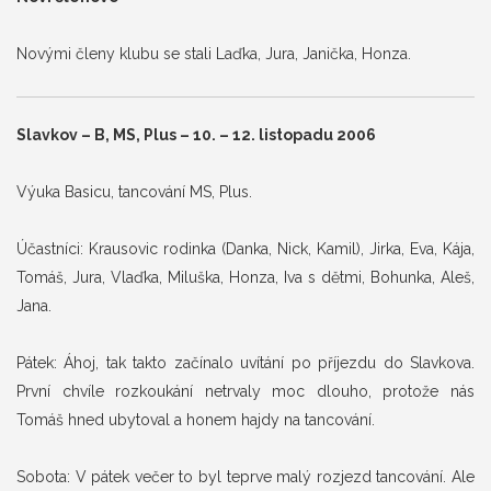
Novými členy klubu se stali Laďka, Jura, Janička, Honza.
Slavkov – B, MS, Plus – 10. – 12. listopadu 2006
Výuka Basicu, tancování MS, Plus.
Účastníci: Krausovic rodinka (Danka, Nick, Kamil), Jirka, Eva, Kája,
Tomáš, Jura, Vlaďka, Miluška, Honza, Iva s dětmi, Bohunka, Aleš,
Jana.
Pátek: Áhoj, tak takto začínalo uvítání po příjezdu do Slavkova.
První chvíle rozkoukání netrvaly moc dlouho, protože nás
Tomáš hned ubytoval a honem hajdy na tancování.
Sobota: V pátek večer to byl teprve malý rozjezd tancování. Ale