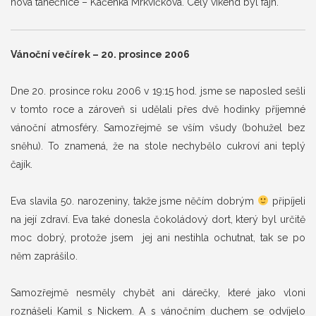
nová tanečnice – Kačenka Mrkvičková. Celý víkend byl fajn.
Vánoční večírek – 20. prosince 2006
Dne 20. prosince roku 2006 v 19:15 hod. jsme se naposled sešli
v tomto roce a zároveň si udělali přes dvě hodinky příjemné
vánoční atmosféry. Samozřejmě se vším všudy (bohužel bez
sněhu). To znamená, že na stole nechybělo cukroví ani teplý
čajík.
Eva slavila 50. narozeniny, takže jsme něčím dobrým
připíjeli
na její zdraví. Eva také donesla čokoládový dort, který byl určitě
moc dobrý, protože jsem jej ani nestihla ochutnat, tak se po
něm zaprášilo.
Samozřejmě nesměly chybět ani dárečky, které jako vloni
roznášeli Kamil s Nickem. A s vánočním duchem se odvíjelo