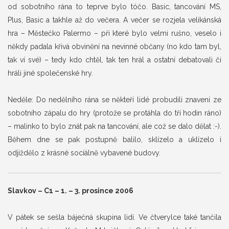
od sobotního rána to teprve bylo tóčo. Basic, tancování MS,
Plus, Basic a takhle až do večera. A večer se rozjela velikánská
hra – Městečko Palermo – při které bylo velmi rušno, veselo i
někdy padala křivá obvinění na nevinné občany (no kdo tam byl,
tak ví své) – tedy kdo chtěl, tak ten hrál a ostatní debatovali či
hráli jiné společenské hry.
Neděle: Do nedělního rána se někteří lidé probudili znavení ze
sobotního zápalu do hry (protože se protáhla do tří hodin ráno)
– malinko to bylo znát pak na tancování, ale což se dalo dělat :-).
Během dne se pak postupně balilo, sklízelo a uklízelo i
odjíždělo z krásné socíálně vybavené budovy.
Slavkov – C1 – 1. – 3. prosince 2006
V pátek se sešla báječná skupina lidí. Ve čtverylce také tančila