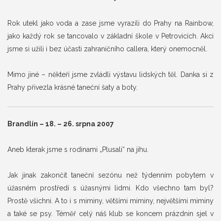
Rok utekl jako voda a zase jsme vyrazili do Prahy na Rainbow,
jako každý rok se tancovalo v základní škole v Petrovicích. Akci
jsme si užili i bez účasti zahraničního callera, který onemocněl.
Mimo jiné – někteří jsme zvládli výstavu lidských těl. Danka si z
Prahy přivezla krásné taneční šaty a boty.
Brandlín – 18. – 26. srpna 2007
Aneb kterak jsme s rodinami „Plusali“ na jihu.
Jak jinak zakončit taneční sezónu než týdenním pobytem v
úžasném prostředí s úžasnými lidmi. Kdo všechno tam byl?
Prostě všichni. A to i s miminy, většími miminy, největšími miminy
a také se psy. Téměř celý náš klub se koncem prázdnin sjel v