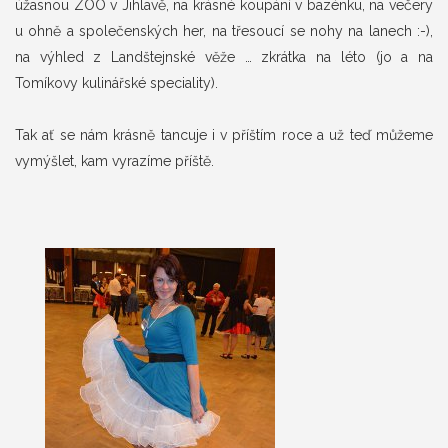
úžasnou ZOO v Jihlavě, na krásné koupání v bazénku, na večery
u ohně a společenských her, na třesoucí se nohy na lanech :-),
na výhled z Landštejnské věže … zkrátka na léto (jo a na
Tomíkovy kulinářské speciality).
Tak ať se nám krásně tancuje i v příštím roce a už teď můžeme
vymýšlet, kam vyrazíme příště.