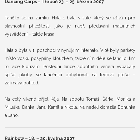
Dancing Carps – Třeboň 23. – 25. března 2007
Tančilo se na zámku. Hala 1 byla v sále, který se užívá i pro
slavnostní příležitosti, jako je např. předávání maturitních
vysvědčení – takže krása.
Hala 2 byla v 1. poschodí v nynějším internátě. V té byly parkety
místo vosku posypány klouzkem, takže čím déle se tančilo, tím
to více klouzalo. Poslední tance sobotního večera vypadaly
spíše jakoby se tanečníci pohybovali na ledové ploše –
zajímavý pohled.
Na celý víkend přijel Kája. Na sobotu Tomáš, Šárka, Monika a
Miluška, Danka, Jana, Kamil a Nikola. Na neděli dorazila Bohunka
a Jano.
Rainbow – 18. – 20. května 2007