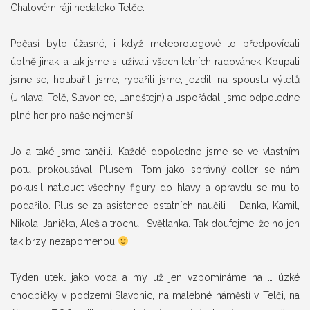
Chatovém ráji nedaleko Telče.
Počasí bylo úžasné, i když meteorologové to předpovídali
úplně jinak, a tak jsme si užívali všech letních radovánek. Koupali
jsme se, houbařili jsme, rybařili jsme, jezdili na spoustu výletů
(Jihlava, Telč, Slavonice, Landštejn) a uspořádali jsme odpoledne
plné her pro naše nejmenší.
Jo a také jsme tančili. Každé dopoledne jsme se ve vlastním
potu prokousávali Plusem. Tom jako správný coller se nám
pokusil natlouct všechny figury do hlavy a opravdu se mu to
podařilo. Plus se za asistence ostatních naučili – Danka, Kamil,
Nikola, Janička, Aleš a trochu i Světlanka. Tak doufejme, že ho jen
tak brzy nezapomenou
Týden utekl jako voda a my už jen vzpomínáme na … úzké
chodbičky v podzemí Slavonic, na malebné náměstí v Telči, na