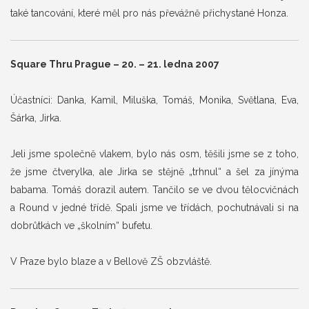
také tancování, které měl pro nás převážně přichystané Honza.
Square Thru Prague – 20. – 21. ledna 2007
Účastníci: Danka, Kamil, Miluška, Tomáš, Monika, Světlana, Eva,
Šárka, Jirka.
Jeli jsme společně vlakem, bylo nás osm, těšili jsme se z toho,
že jsme čtverylka, ale Jirka se stějně „trhnul“ a šel za jínýma
babama. Tomáš dorazil autem. Tančilo se ve dvou tělocvičnách
a Round v jedné třídě. Spali jsme ve třídách, pochutnávali si na
dobrůtkách ve „školním“ bufetu.
V Praze bylo blaze a v Bellově ZŠ obzvláště.